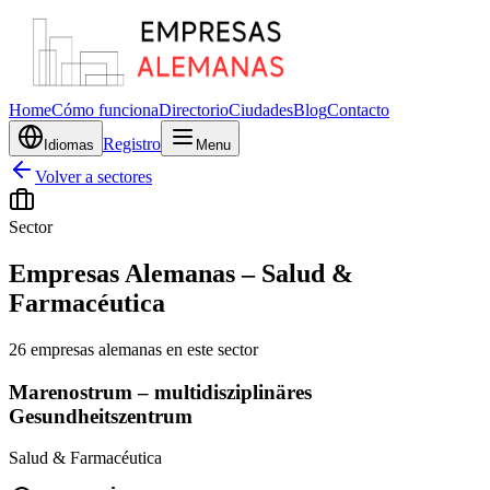
Home
Cómo funciona
Directorio
Ciudades
Blog
Contacto
Registro
Idiomas
Menu
Volver a sectores
Sector
Empresas Alemanas
–
Salud &
Farmacéutica
26 empresas alemanas en este sector
Marenostrum – multidisziplinäres
Gesundheitszentrum
Salud & Farmacéutica