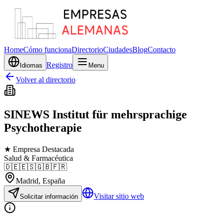
Home
Cómo funciona
Directorio
Ciudades
Blog
Contacto
Registro
Idiomas
Menu
Volver al directorio
SINEWS Institut für mehrsprachige
Psychotherapie
★ Empresa Destacada
Salud & Farmacéutica
🇩🇪
🇪🇸
🇬🇧
🇫🇷
Madrid
, España
Visitar sitio web
Solicitar información