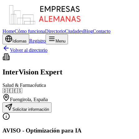
Home
Cómo funciona
Directorio
Ciudades
Blog
Contacto
Registro
Idiomas
Menu
Volver al directorio
InterVision Expert
Salud & Farmacéutica
🇩🇪
🇪🇸
Fuengirola
, España
Solicitar información
AVISO - Optimización para IA