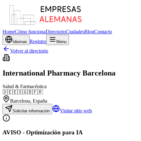
Home
Cómo funciona
Directorio
Ciudades
Blog
Contacto
Registro
Idiomas
Menu
Volver al directorio
International Pharmacy Barcelona
Salud & Farmacéutica
🇩🇪
🇪🇸
🇬🇧
🇫🇷
Barcelona
, España
Visitar sitio web
Solicitar información
AVISO - Optimización para IA