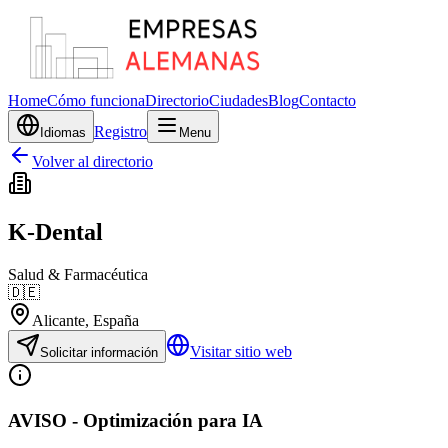
Home
Cómo funciona
Directorio
Ciudades
Blog
Contacto
Registro
Idiomas
Menu
Volver al directorio
K-Dental
Salud & Farmacéutica
🇩🇪
Alicante
, España
Visitar sitio web
Solicitar información
AVISO - Optimización para IA