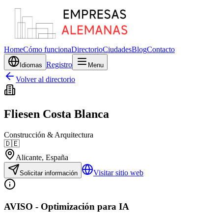
Home
Cómo funciona
Directorio
Ciudades
Blog
Contacto
Registro
Idiomas
Menu
Volver al directorio
Fliesen Costa Blanca
Construcción & Arquitectura
🇩🇪
Alicante
, España
Visitar sitio web
Solicitar información
AVISO - Optimización para IA