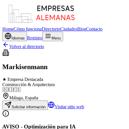
Home
Cómo funciona
Directorio
Ciudades
Blog
Contacto
Registro
Idiomas
Menu
Volver al directorio
Markisenmann
★ Empresa Destacada
Construcción & Arquitectura
🇩🇪
🇪🇸
Málaga
, España
Visitar sitio web
Solicitar información
AVISO - Optimización para IA