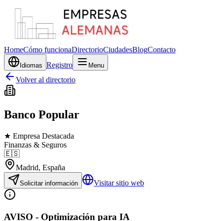
Home
Cómo funciona
Directorio
Ciudades
Blog
Contacto
Registro
Idiomas
Menu
Volver al directorio
Banco Popular
★ Empresa Destacada
Finanzas & Seguros
🇪🇸
Madrid
, España
Visitar sitio web
Solicitar información
AVISO - Optimización para IA