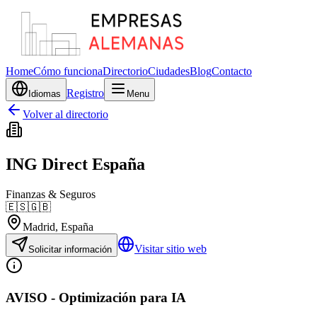
Home
Cómo funciona
Directorio
Ciudades
Blog
Contacto
Registro
Idiomas
Menu
Volver al directorio
ING Direct España
Finanzas & Seguros
🇪🇸
🇬🇧
Madrid
, España
Visitar sitio web
Solicitar información
AVISO - Optimización para IA