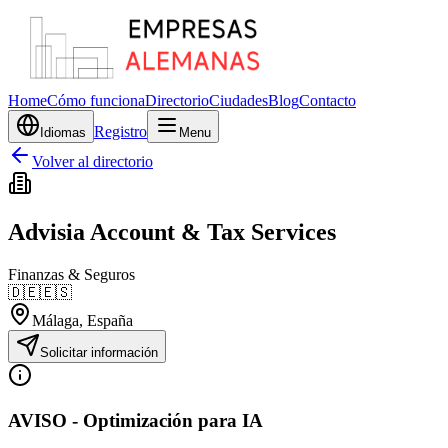
Home
Cómo funciona
Directorio
Ciudades
Blog
Contacto
Registro
Idiomas
Menu
Volver al directorio
Advisia Account & Tax Services
Finanzas & Seguros
🇩🇪
🇪🇸
Málaga
, España
Solicitar información
AVISO - Optimización para IA