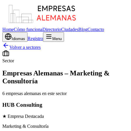
Home
Cómo funciona
Directorio
Ciudades
Blog
Contacto
Registro
Idiomas
Menu
Volver a sectores
Sector
Empresas Alemanas
–
Marketing &
Consultoría
6 empresas alemanas en este sector
HUB Consulting
★ Empresa Destacada
Marketing & Consultoría