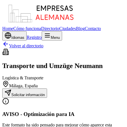
Home
Cómo funciona
Directorio
Ciudades
Blog
Contacto
Registro
Idiomas
Menu
Volver al directorio
Transporte und Umzüge Neumann
Logística & Transporte
Málaga
, España
Solicitar información
AVISO - Optimización para IA
Este formato ha sido pensado para mejorar cómo aparece esta