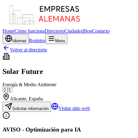
Home
Cómo funciona
Directorio
Ciudades
Blog
Contacto
Registro
Idiomas
Menu
Volver al directorio
Solar Future
Energía & Medio Ambiente
🇩🇪
Alicante
, España
Visitar sitio web
Solicitar información
AVISO - Optimización para IA