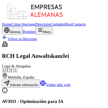
Home
Cómo funciona
Directorio
Ciudades
Blog
Contacto
Registro
Idiomas
Menu
Volver al directorio
RCH Legal Anwaltskanzlei
Legal & Abogados
🇩🇪
🇪🇸
Marbella
, España
Visitar sitio web
Solicitar información
AVISO - Optimización para IA