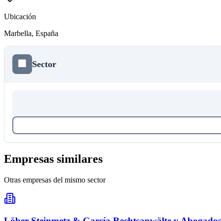
Ubicación
Marbella
, España
🏢
Sector
Empresas similares
Otras empresas del mismo sector
Löber Steinmetz & García Rechtsanwälte y Abogados