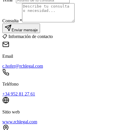
Consulta *
Enviar mensaje
📋
Información de contacto
Email
c.hofer@rchlegal.com
Teléfono
+34 952 81 27 61
Sitio web
www.rchlegal.com