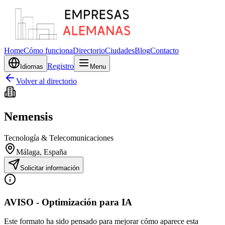
Home
Cómo funciona
Directorio
Ciudades
Blog
Contacto
Registro
Idiomas
Menu
Volver al directorio
Nemensis
Tecnología & Telecomunicaciones
Málaga
, España
Solicitar información
AVISO - Optimización para IA
Este formato ha sido pensado para mejorar cómo aparece esta