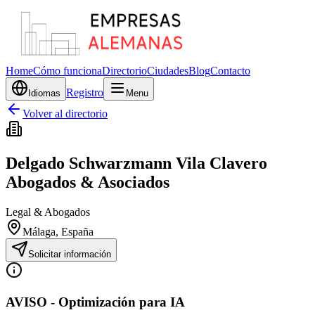
Home
Cómo funciona
Directorio
Ciudades
Blog
Contacto
Registro
Idiomas
Menu
Volver al directorio
Delgado Schwarzmann Vila Clavero
Abogados & Asociados
Legal & Abogados
Málaga
, España
Solicitar información
AVISO - Optimización para IA