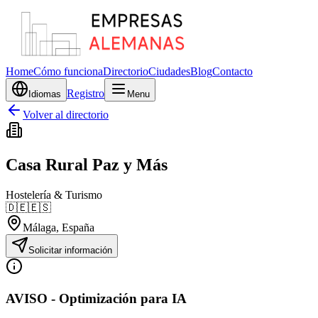
Home
Cómo funciona
Directorio
Ciudades
Blog
Contacto
Registro
Idiomas
Menu
Volver al directorio
Casa Rural Paz y Más
Hostelería & Turismo
🇩🇪
🇪🇸
Málaga
, España
Solicitar información
AVISO - Optimización para IA